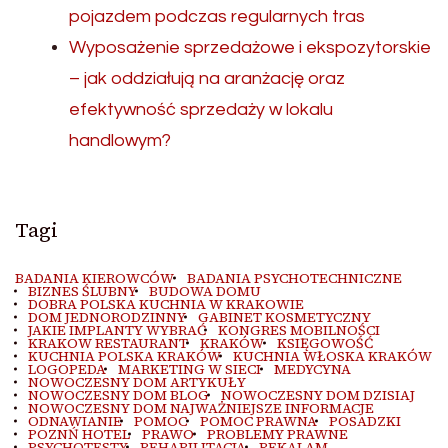
pojazdem podczas regularnych tras
Wyposażenie sprzedażowe i ekspozytorskie
– jak oddziałują na aranżację oraz
efektywność sprzedaży w lokalu
handlowym?
Tagi
BADANIA KIEROWCÓW
BADANIA PSYCHOTECHNICZNE
BIZNES ŚLUBNY
BUDOWA DOMU
DOBRA POLSKA KUCHNIA W KRAKOWIE
DOM JEDNORODZINNY
GABINET KOSMETYCZNY
JAKIE IMPLANTY WYBRAĆ
KONGRES MOBILNOŚCI
KRAKOW RESTAURANT
KRAKÓW
KSIĘGOWOŚĆ
KUCHNIA POLSKA KRAKÓW
KUCHNIA WŁOSKA KRAKÓW
LOGOPEDA
MARKETING W SIECI
MEDYCYNA
NOWOCZESNY DOM ARTYKUŁY
NOWOCZESNY DOM BLOG
NOWOCZESNY DOM DZISIAJ
NOWOCZESNY DOM NAJWAŻNIEJSZE INFORMACJE
ODNAWIANIE
POMOC
POMOC PRAWNA
POSADZKI
POZNŃ HOTEL
PRAWO
PROBLEMY PRAWNE
PSYCHOTESTY
REHABILITACJA
REKALAM